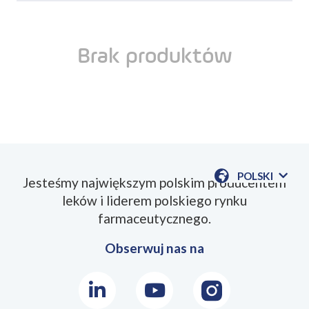
Brak produktów
POLSKI
Jesteśmy największym polskim producentem
POKAŻ
leków i liderem polskiego rynku
DOSTĘPN
JEZYKI
farmaceutycznego.
Obserwuj nas na
LinkedIn
Youtube
Instagram