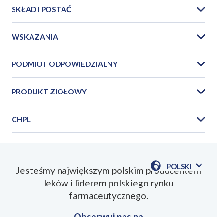
SKŁAD I POSTAĆ
WSKAZANIA
PODMIOT ODPOWIEDZIALNY
PRODUKT ZIOŁOWY
CHPL
POLSKI
Jesteśmy największym polskim producentem
POKAŻ
leków i liderem polskiego rynku
DOSTĘPN
SmPC_Melisa_Fix_2023_11PL.pdf
JEZYKI
farmaceutycznego.
Obserwuj nas na