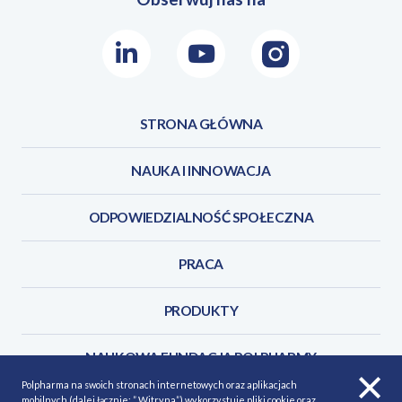
LinkedIn
Youtube
Instagram
STRONA GŁÓWNA
NAUKA I INNOWACJA
ODPOWIEDZIALNOŚĆ SPOŁECZNA
PRACA
PRODUKTY
NAUKOWA FUNDACJA POLPHARMY
Polpharma na swoich stronach internetowych oraz aplikacjach
mobilnych (dalej łącznie: ” Witryna”) wykorzystuje pliki cookie oraz