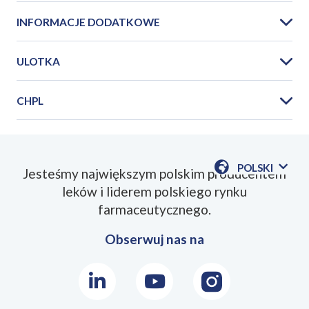
INFORMACJE DODATKOWE
ULOTKA
CHPL
PIL_Zolaxa_Rapid_2022_11PL.pdf
POLSKI
Jesteśmy największym polskim producentem
POKAŻ
leków i liderem polskiego rynku
DOSTĘPN
JEZYKI
farmaceutycznego.
Obserwuj nas na
LinkedIn
Youtube
Instagram