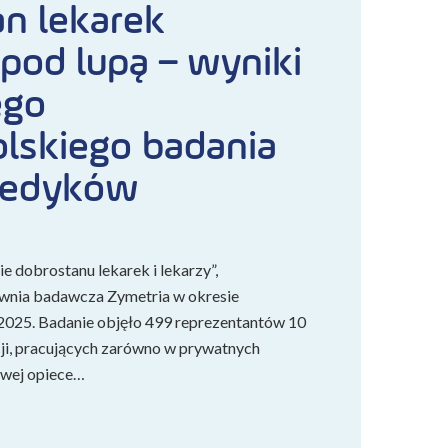
n lekarek
 pod lupą – wyniki
ego
lskiego badania
medyków
e dobrostanu lekarek i lekarzy”,
wnia badawcza Zymetria w okresie
2025. Badanie objęło 499 reprezentantów 10
ji, pracujących zarówno w prywatnych
owej opiece…