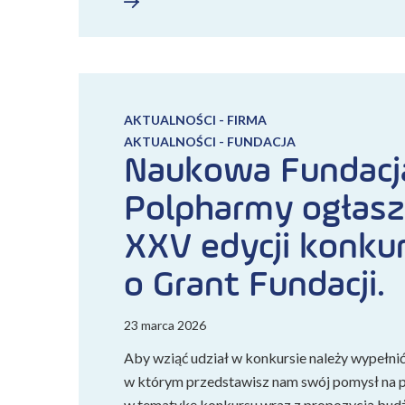
AKTUALNOŚCI - FIRMA
AKTUALNOŚCI - FUNDACJA
Naukowa Fundacj
Polpharmy ogłasz
XXV edycji konku
o Grant Fundacji.
23 marca 2026
Aby wziąć udział w konkursie należy wypełni
w którym przedstawisz nam swój pomysł na pr
w tematykę konkursu wraz z propozycją bu