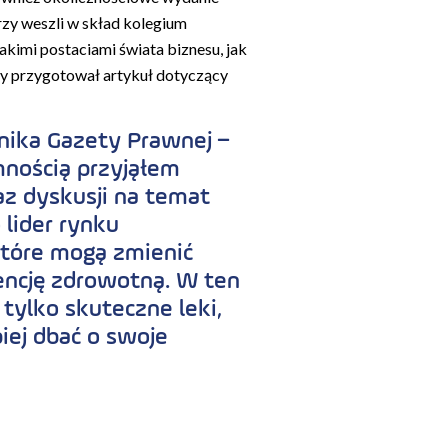
zy weszli w skład kolegium
akimi postaciami świata biznesu, jak
my przygotował artykuł dotyczący
nika Gazety Prawnej –
mnością przyjąłem
az dyskusji na temat
 lider rynku
które mogą zmienić
encję zdrowotną. W ten
tylko skuteczne leki,
iej dbać o swoje