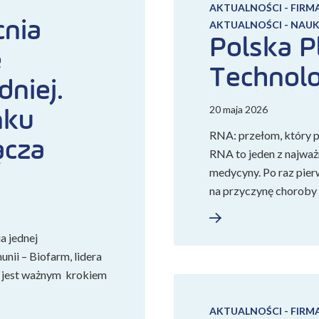
AKTUALNOŚCI - FIRM
nia
AKTUALNOŚCI - NAUK
Polska P
e
Technolo
niej.
20 maja 2026
nku
RNA: przełom, który p
ącza
RNA to jeden z najwa
medycyny. Po raz pier
na przyczynę choroby
a jednej
nii – Biofarm, lidera
a jest ważnym krokiem
AKTUALNOŚCI - FIRM