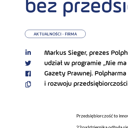
bez przedsi
AKTUALNOŚCI - FIRMA
Markus Sieger, prezes Polph
LinkedIn
udział w programie „Nie ma 
Twitter
Gazety Prawnej. Polpharma 
Facebook
i rozwoju przedsiębiorczości
Skopiuj
link
Przedsiębiorczość to inn
23 października odbyła si