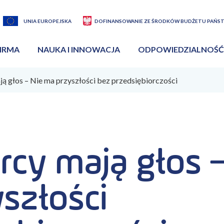
UNIA EUROPEJSKA
DOFINANSOWANIE ZE ŚRODKÓW BUDŻETU PAŃS
IRMA
NAUKA I INNOWACJA
ODPOWIEDZIALNOŚĆ
ą głos – Nie ma przyszłości bez przedsiębiorczości
rcy mają głos 
szłości