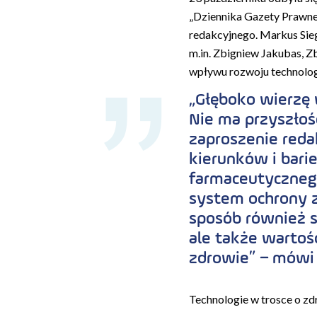
„Dziennika Gazety Prawne
redakcyjnego. Markus Sieg
m.in. Zbigniew Jakubas, 
wpływu rozwoju technologi
„Głęboko wierzę 
Nie ma przyszłośc
zaproszenie redak
kierunków i barie
farmaceutycznego
system ochrony z
sposób również sa
ale także wartoś
zdrowie”
–
mówi 
Technologie w trosce o zd