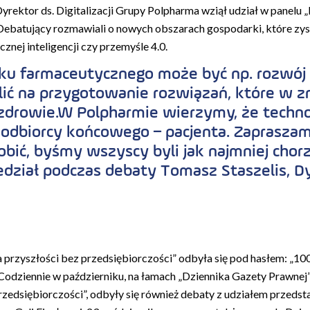
Dyrektor ds. Digitalizacji Grupy Polpharma wziął udział w panelu
Debatujący rozmawiali o nowych obszarach gospodarki, które zys
ucznej inteligencji czy przemyśle 4.0.
nku farmaceutycznego może być np. rozwój sz
ić na przygotowanie rozwiązań, które w z
i zdrowie.W Polpharmie wierzymy, że tech
 odbiorcy końcowego – pacjenta. Zaprasza
robić, byśmy wszyscy byli jak najmniej chor
dział podczas debaty Tomasz Staszelis, Dyre
 przyszłości bez przedsiębiorczości” odbyła się pod hasłem: „100 
 Codziennie w październiku, na łamach „Dziennika Gazety Prawnej”
rzedsiębiorczości”, odbyły się również debaty z udziałem przedst