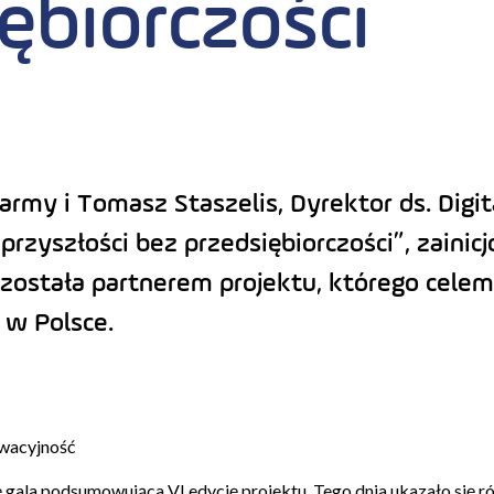
ębiorczości
army i Tomasz Staszelis, Dyrektor ds. Digit
przyszłości bez przedsiębiorczości”, zaini
została partnerem projektu, którego celem
 w Polsce.
owacyjność
ę gala podsumowująca VI edycję projektu. Tego dnia ukazało się 