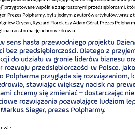
j” przygotowane wspólnie z zaproszonymi przedsiębiorcami, któr
er, Prezes Polpharmy, był z jednym z autorów artykułów, wraz z t
Zbigniew Grycan, Ryszard Florek czy Adam Góral. Prezes Polphar
i na transformację ochrony zdrowia.
w sens hasła przewodniego projektu Dzien
i bez przedsiębiorczości. Dlatego z przyje
cji do udziału w gronie liderów biznesu or
r rozwoju przedsiębiorczości w Polsce. Jako
 Polpharma przygląda się rozwiązaniom, 
drowia, stawiając większy nacisk na prew
mi chcemy się zmieniać – dostarczając nie 
ciowe rozwiązania pozwalające ludziom lep
Markus Sieger, prezes Polpharmy.
rowie