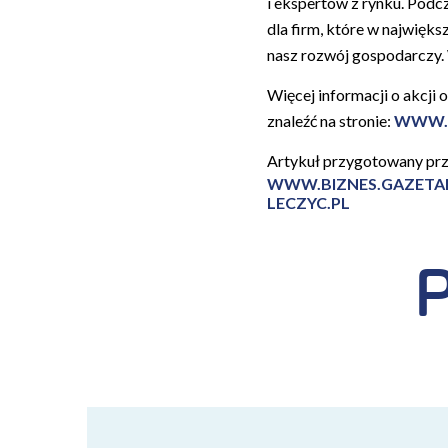
i ekspertów z rynku. Podc
dla firm, które w najwięks
nasz rozwój gospodarczy.
Więcej informacji o akcj
znaleźć na stronie:
WWW.
Artykuł przygotowany prz
WWW.BIZNES.GAZETAP
LECZYC.PL
P