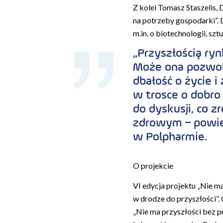
Z kolei Tomasz Staszelis, 
na potrzeby gospodarki”. 
m.in. o biotechnologii, szt
„Przyszłością ry
Może ona pozwol
dbałość o życie 
w trosce o dobro
do dyskusji, co z
zdrowym
–
powie
w Polpharmie.
O projekcie
VI edycja projektu „Nie ma
w drodze do przyszłości”.
„Nie ma przyszłości bez p