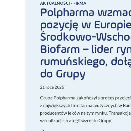
AKTUALNOŚCI - FIRMA
Polpharma wzmac
pozycję w Europi
Środkowo-Wschod
Biofarm – lider ry
rumuńskiego, doł
do Grupy
21 lipca 2026
Grupa Polpharma zakończyła proces przejęci
z największych firm farmaceutycznych w Rumu
producentów leków na tym rynku. Transakcj
w realizacji strategii wzrostu Grupy…