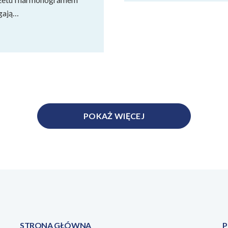
egają…
POKAŻ WIĘCEJ
STRONA GŁÓWNA
P