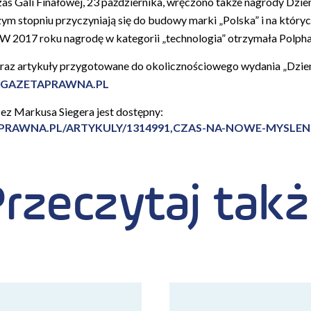
zas Gali Finałowej, 23 października, wręczono także nagrody Dzi
zym stopniu przyczyniają się do budowy marki „Polska” i na który
 W 2017 roku nagrodę w kategorii „technologia” otrzymała Polph
i oraz artykuły przygotowane do okolicznościowego wydania „Dzi
GAZETAPRAWNA.PL
ez Markusa Siegera jest dostępny:
RAWNA.PL/ARTYKULY/1314991,CZAS-NA-NOWE-MYSLENI
rzeczytaj tak