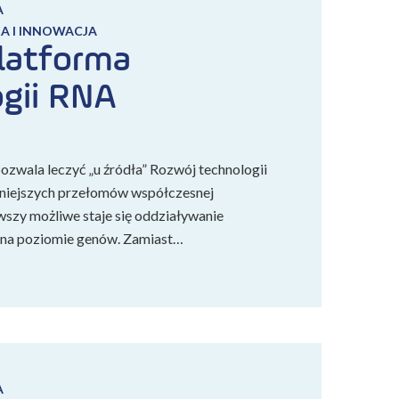
A
A I INNOWACJA
latforma
gii RNA
ozwala leczyć „u źródła” Rozwój technologii
żniejszych przełomów współczesnej
wszy możliwe staje się oddziaływanie
 na poziomie genów. Zamiast…
A