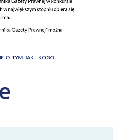
ennika Gazety Prawnej w konkursie
ch w największym stopniu opiera się
arma.
ennika Gazety Prawnej” można
E-O-TYM-JAK-I-KOGO-
że