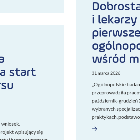
Dobrosta
i lekarzy
pierwsz
ogólnopo
a
wśród 
a start
31 marca 2026
rsu
„Ogólnopolskie badani
przeprowadziła praco
październik-grudzień 
wybranych specjalizac
praktykach, podstaw
ć wniosek,
ojekt wpisujący się
dżetu i harmonogramem