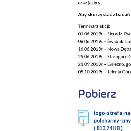
oraz jaskry.
Aby skorzystać z badań 
Terminarz akcji:
01.06.2019r. – Sieradz, Ry
08.06.2019r. – Świdnik, Lo
16.06.2019r. – Nowa Dęba
29.06.2019r. – Starogard 
21.09.2019r. – Gniezno, go
05.10.2019r. – Jelenia Gór
Pobierz
logo-strefa-na
polpharmy-cm
( 813.74 KB )