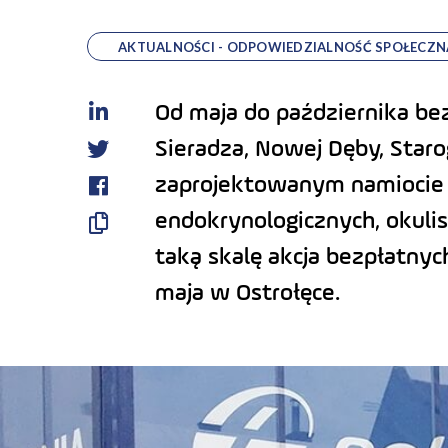
AKTUALNOŚCI - ODPOWIEDZIALNOŚĆ SPOŁECZN
Od maja do października bez
LinkedIn
Sieradza, Nowej Dęby, Starog
Twitter
zaprojektowanym namiocie m
Facebook
endokrynologicznych, okuli
Skopiuj
taką skalę akcja bezpłatnyc
link
maja w Ostrołęce.