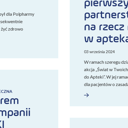
pierwszy
partners
był dla Polpharmy
nsekwentnie
na rzecz
 żyć zdrowo
w aptek
03 września 2024
W ramach szeregu dzi
akcja „Świat w Twoich
do Apteki”. W jej rama
dla pacjentów o zasa
ECZNA
erem
mpanii
I