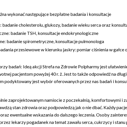
żna wykonać następujące bezpłatne badania i konsultacje
 badanie cholesterolu, glukozy, badanie wieku serca oraz konsult
czne: badanie TSH, konsultacje endokrynologiczne
ne: badanie spirometryczne, konsultacje pulmonologa
adania przesiewowe w kierunku jaskry: pomiar ciśnienia w gałce o
torzy badań:
Ideą akcji Strefa na Zdrowie Polpharmy jest ułatwien
wotnej pacjentom powyżej 40 r. ż. Jest to także odpowiedź na dług
czym podyktowany jest wybór oferowanych przez nas badań i konsu
jalnie zaprojektowanym namiocie z poczekalnią, komfortowymi i 
rawdzą stan zdrowia oraz podpowiedzą jak o nie dbać. Każdy pac
y oraz ewentualne wskazania do dalszego leczenia. Osoby zainte
rzez lekarzy pogadanek na temat zawału serca, cukrzycy i sta