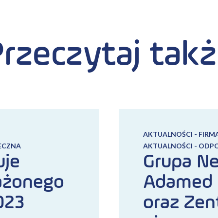
rzeczytaj tak
AKTUALNOŚCI - FIRM
ECZNA
AKTUALNOŚCI - ODP
uje
Grupa Ne
ażonego
Adamed 
023
oraz Zen