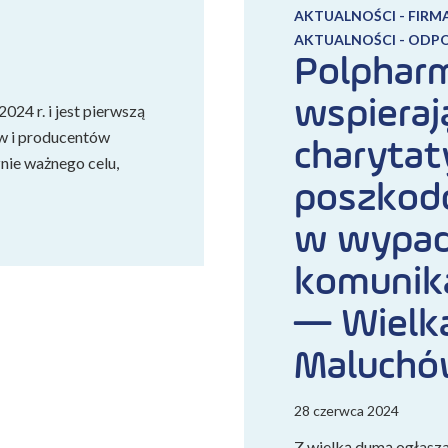
AKTUALNOŚCI - FIRM
AKTUALNOŚCI - ODP
Polphar
wspieraj
024 r. i jest pierwszą
ów i producentów
charytat
nie ważnego celu,
poszkod
w wypad
komunik
— Wielk
Maluch
28 czerwca 2024
Z wielką dumą ogłasz