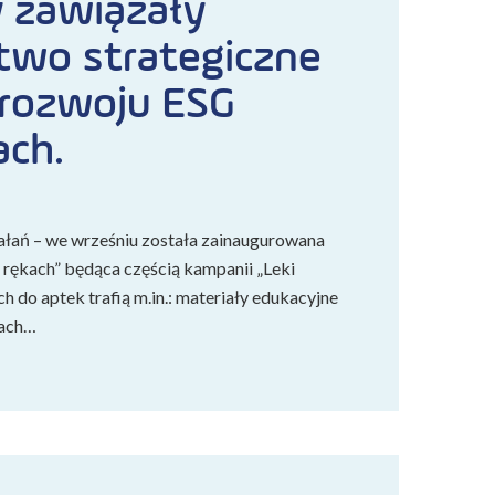
 zawiązały
two strategiczne
 rozwoju ESG
ach.
ałań – we wrześniu została zainaugurowana
 rękach” będąca częścią kampanii „Leki
ch do aptek trafią m.in.: materiały edukacyjne
dach…