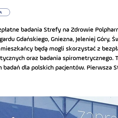
A
płatne badania Strefy na Zdrowie Polpharm
ardu Gdańskiego, Gniezna, Jeleniej Góry, Św
ieszkańcy będą mogli skorzystać z bezpła
stycznych oraz badania spirometrycznego. 
h badań dla polskich pacjentów. Pierwsza S