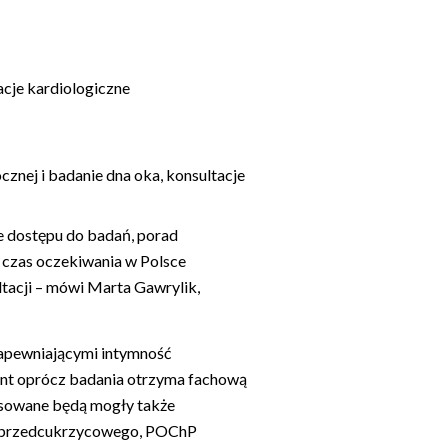
acje kardiologiczne
cznej i badanie dna oka, konsultacje
ie dostępu do badań, porad
i czas oczekiwania w Polsce
ltacji – mówi Marta Gawrylik,
zapewniającymi intymność
jent oprócz badania otrzyma fachową
resowane będą mogły także
nu przedcukrzycowego, POChP