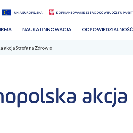
UNIA EUROPEJSKA
DOFINANSOWANIE ZE ŚRODKÓW BUDŻETU PAŃS
IRMA
NAUKA I INNOWACJA
ODPOWIEDZIALNOŚĆ
a akcja Strefa na Zdrowie
opolska akcja 