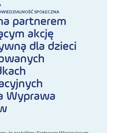
A
OWIEDZIALNOŚĆ SPOŁECZNA
ma partnerem
ącym akcję
ywną dla dzieci
owanych
kach
acyjnych
a Wyprawa
ów
amy, że zostaliśmy Partnerem Wspierającym