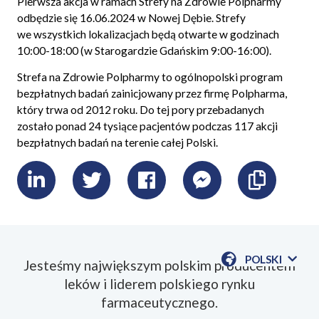
Pierwsza akcja w ramach Strefy na Zdrowie Polpharmy
odbędzie się 16.06.2024 w Nowej Dębie. Strefy
we wszystkich lokalizacjach będą otwarte w godzinach
10:00-18:00 (w Starogardzie Gdańskim 9:00-16:00).
Strefa na Zdrowie Polpharmy to ogólnopolski program
bezpłatnych badań zainicjowany przez firmę Polpharma,
który trwa od 2012 roku. Do tej pory przebadanych
zostało ponad 24 tysiące pacjentów podczas 117 akcji
bezpłatnych badań na terenie całej Polski.
LinkedIn
Twitter
Facebook
Messenger
Skopiu
link
POLSKI
Jesteśmy największym polskim producentem
POKAŻ
leków i liderem polskiego rynku
DOSTĘPN
JEZYKI
farmaceutycznego.