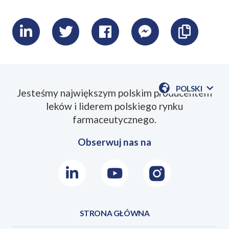
LinkedIn
Twitter
Facebook
Messenger
Skopiu
link
POLSKI
Jesteśmy największym polskim producentem
POKAŻ
leków i liderem polskiego rynku
DOSTĘPN
JEZYKI
farmaceutycznego.
Obserwuj nas na
LinkedIn
Youtube
Instagram
STRONA GŁÓWNA