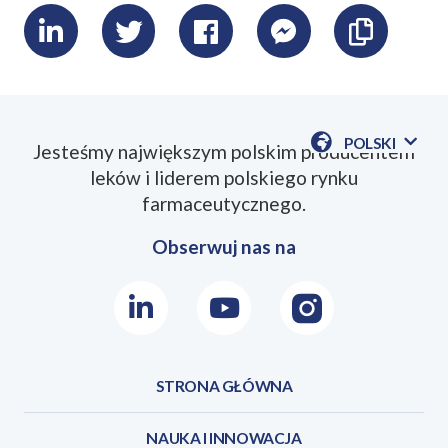
LinkedIn
Twitter
Facebook
Messenger
Skopiu
link
POLSKI
Jesteśmy największym polskim producentem
POKAŻ
leków i liderem polskiego rynku
DOSTĘPN
JEZYKI
farmaceutycznego.
Obserwuj nas na
LinkedIn
Youtube
Instagram
STRONA GŁÓWNA
NAUKA I INNOWACJA