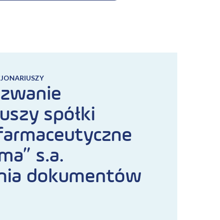
CJONARIUSZY
ezwanie
iuszy spółki
farmaceutyczne
ma” s.a.
enia dokumentów