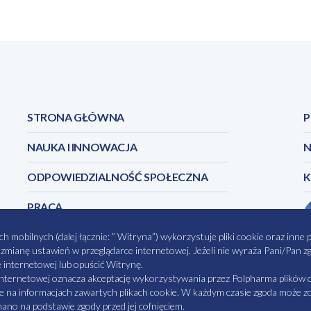
STRONA GŁÓWNA
P
NAUKA I INNOWACJA
N
ODPOWIEDZIALNOŚĆ SPOŁECZNA
PRACA
obilnych (dalej łącznie: ” Witryna”) wykorzystuje pliki cookie oraz inne pok
z zmianę ustawień w przeglądarce internetowej. Jeżeli nie wyraża Pani/Pan
e internetowej lub opuścić Witrynę.
CI
MAPA STRONY
NASZE SERWISY
MATERI
internetowej oznacza akceptację wykorzystywania przez Polpharma plików c
e na informacjach zawartych plikach cookie. W każdym czasie zgoda może zos
no na podstawie zgody przed jej cofnięciem.