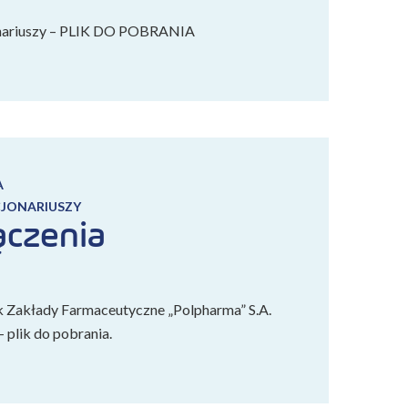
onariuszy – PLIK DO POBRANIA
A
CJONARIUSZY
ączenia
k Zakłady Farmaceutyczne „Polpharma” S.A.
 plik do pobrania.