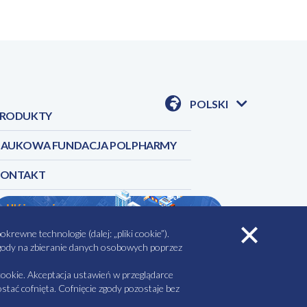
POLSKI
RODUKTY
POKAŻ
DOSTĘPNE
JEZYKI
AUKOWA FUNDACJA POLPHARMY
KONTAKT
rewne technologie (dalej: „pliki cookie”).
 zgody na zbieranie danych osobowych poprzez
AŁY DO POBRANIA
MINIMALIZACJA RYZYKA
ookie. Akceptacja ustawień w przeglądarce
tać cofnięta. Cofnięcie zgody pozostaje bez