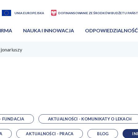
UNIA EUROPEJSKA
DOFINANSOWANIE ZE ŚRODKÓW BUDŻETU PAŃS
IRMA
NAUKA I INNOWACJA
ODPOWIEDZIALNOŚĆ
cjonariuszy
i
- FUNDACJA
AKTUALNOŚCI - KOMUNIKATY O LEKACH
A
AKTUALNOŚCI - PRACA
BLOG
IN