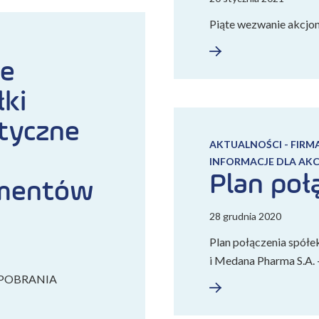
Piąte wezwanie akcj
ie
łki
tyczne
AKTUALNOŚCI - FIRM
INFORMACJE DLA AK
Plan poł
umentów
28 grudnia 2020
Plan połączenia spółe
i Medana Pharma S.A. –
DO POBRANIA