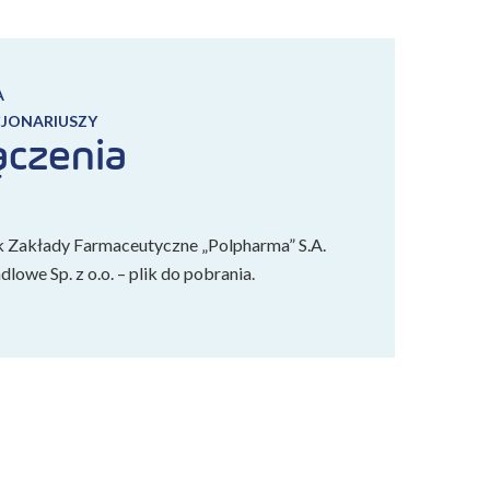
A
CJONARIUSZY
ączenia
k Zakłady Farmaceutyczne „Polpharma” S.A.
lowe Sp. z o.o. – plik do pobrania.