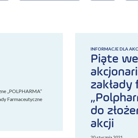
INFORMACJE DLA AK
Piąte w
akcjonar
zakłady 
tyczne „POLPHARMA”
„Polphar
łady Farmaceutyczne
do złoż
akcji
20 stycznia 2021