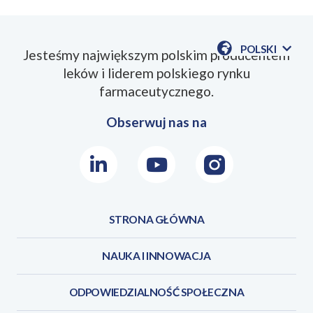
POLSKI
Jesteśmy największym polskim producentem
POKAŻ
leków i liderem polskiego rynku
DOSTĘPN
JEZYKI
farmaceutycznego.
Obserwuj nas na
LinkedIn
Youtube
Instagram
STRONA GŁÓWNA
NAUKA I INNOWACJA
ODPOWIEDZIALNOŚĆ SPOŁECZNA