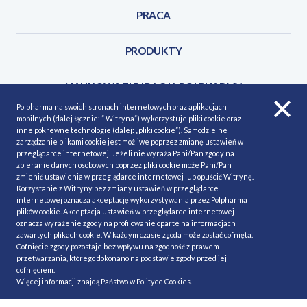
PRACA
PRODUKTY
NAUKOWA FUNDACJA POLPHARMY
Polpharma na swoich stronach internetowych oraz aplikacjach
mobilnych (dalej łącznie: ” Witryna”) wykorzystuje pliki cookie oraz
KONTAKT
inne pokrewne technologie (dalej: „pliki cookie”). Samodzielne
zarządzanie plikami cookie jest możliwe poprzez zmianę ustawień w
przeglądarce internetowej. Jeżeli nie wyraża Pani/Pan zgody na
zbieranie danych osobowych poprzez pliki cookie może Pani/Pan
zmienić ustawienia w przeglądarce internetowej lub opuścić Witrynę.
Korzystanie z Witryny bez zmiany ustawień w przeglądarce
POLITYKA COOKIES
Polityka prywatności
internetowej oznacza akceptację wykorzystywania przez Polpharma
plików cookie. Akceptacja ustawień w przeglądarce internetowej
MAPA STRONY
NASZE SERWISY
oznacza wyrażenie zgody na profilowanie oparte na informacjach
zawartych plikach cookie. W każdym czasie zgoda może zostać cofnięta.
MATERIAŁY DO POBRANIA
Cofnięcie zgody pozostaje bez wpływu na zgodność z prawem
przetwarzania, którego dokonano na podstawie zgody przed jej
MINIMALIZACJA RYZYKA
cofnięciem.
Więcej informacji znajdą Państwo w
Polityce Cookies
.