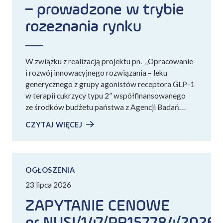
– prowadzone w trybie
rozeznania rynku
W związku z realizacją projektu pn. „Opracowanie
i rozwój innowacyjnego rozwiązania – leku
generycznego z grupy agonistów receptora GLP-1
w terapii cukrzycy typu 2” współfinansowanego
ze środków budżetu państwa z Agencji Badań…
CZYTAJ WIĘCEJ
OGŁOSZENIA
23 lipca 2026
ZAPYTANIE CENOWE
nr NUSI/147/PR157784/2026