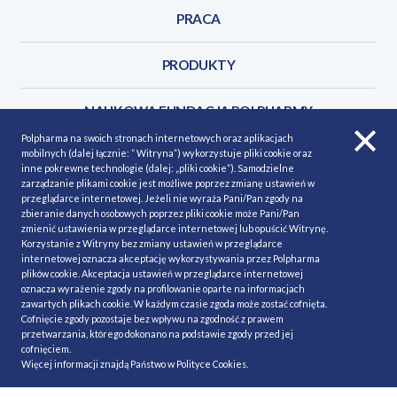
PRACA
PRODUKTY
NAUKOWA FUNDACJA POLPHARMY
Polpharma na swoich stronach internetowych oraz aplikacjach
mobilnych (dalej łącznie: ” Witryna”) wykorzystuje pliki cookie oraz
KONTAKT
inne pokrewne technologie (dalej: „pliki cookie”). Samodzielne
zarządzanie plikami cookie jest możliwe poprzez zmianę ustawień w
przeglądarce internetowej. Jeżeli nie wyraża Pani/Pan zgody na
zbieranie danych osobowych poprzez pliki cookie może Pani/Pan
zmienić ustawienia w przeglądarce internetowej lub opuścić Witrynę.
Korzystanie z Witryny bez zmiany ustawień w przeglądarce
POLITYKA COOKIES
Polityka prywatności
internetowej oznacza akceptację wykorzystywania przez Polpharma
plików cookie. Akceptacja ustawień w przeglądarce internetowej
MAPA STRONY
NASZE SERWISY
oznacza wyrażenie zgody na profilowanie oparte na informacjach
zawartych plikach cookie. W każdym czasie zgoda może zostać cofnięta.
MATERIAŁY DO POBRANIA
Cofnięcie zgody pozostaje bez wpływu na zgodność z prawem
MINIMALIZACJA RYZYKA
przetwarzania, którego dokonano na podstawie zgody przed jej
cofnięciem.
Więcej informacji znajdą Państwo w
Polityce Cookies
.