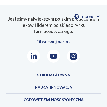
POLSKI
Jesteśmy największym polskim producentem
POKAŻ
leków i liderem polskiego rynku
DOSTĘPN
JEZYKI
farmaceutycznego.
Obserwuj nas na
LinkedIn
Youtube
Instagram
STRONA GŁÓWNA
NAUKA I INNOWACJA
ODPOWIEDZIALNOŚĆ SPOŁECZNA