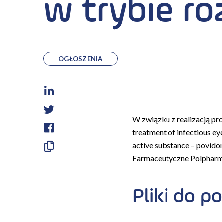
w trybie ro
OGŁOSZENIA
LinkedIn
Twitter
W związku z realizacją pr
treatment of infectious ey
Facebook
active substance – povidon
Skopiuj
Farmaceutyczne Polpharma 
link
Pliki do po