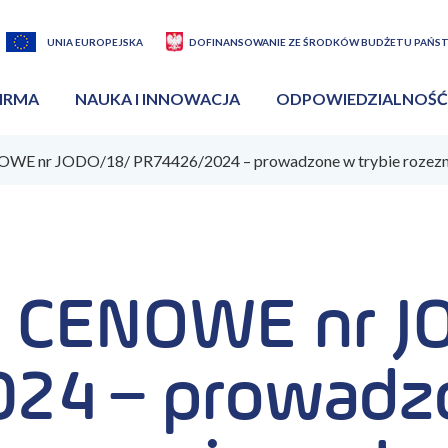
UNIA EUROPEJSKA
DOFINANSOWANIE ZE ŚRODKÓW BUDŻETU PAŃS
IRMA
NAUKA I INNOWACJA
ODPOWIEDZIALNOŚĆ
E nr JODO/18/ PR74426/2024 – prowadzone w trybie rozezna
 CENOWE nr JO
024 – prowadz