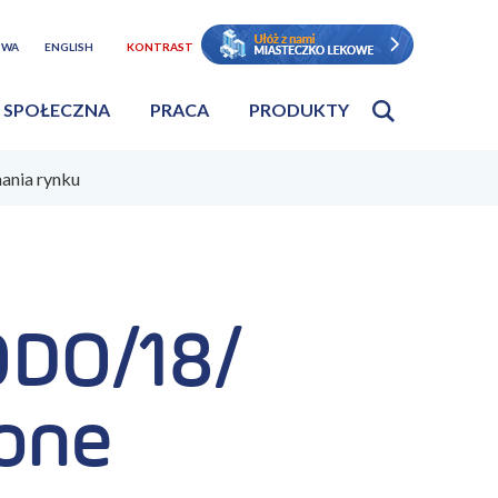
TWA
ENGLISH
KONTRAST
 SPOŁECZNA
PRACA
PRODUKTY
nia rynku
DO/18/
one