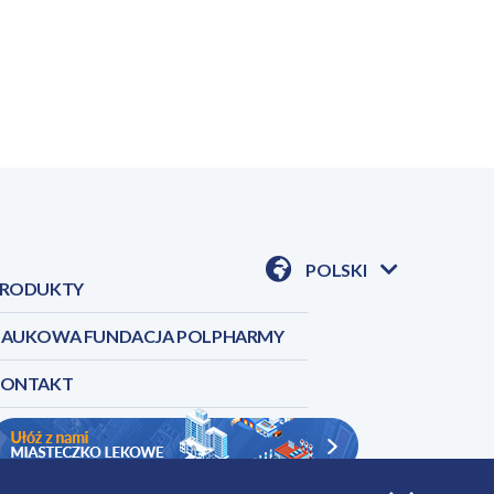
POLSKI
RODUKTY
POKAŻ
DOSTĘPNE
JEZYKI
AUKOWA FUNDACJA POLPHARMY
KONTAKT