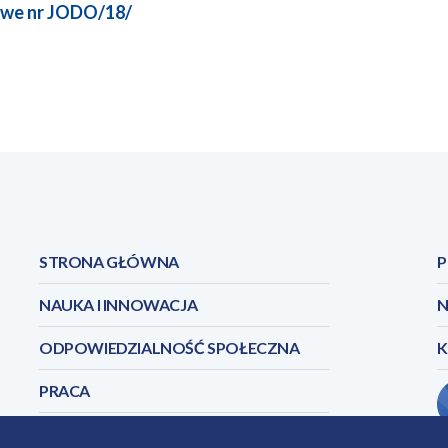
owe nr JODO/18/
STRONA GŁÓWNA
P
NAUKA I INNOWACJA
N
ODPOWIEDZIALNOŚĆ SPOŁECZNA
PRACA