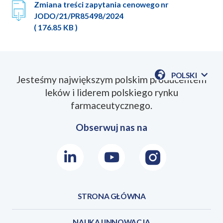
Zmiana treści zapytania cenowego nr
JODO/21/PR85498/2024
( 176.85 KB )
POLSKI
Jesteśmy największym polskim producentem
POKAŻ
leków i liderem polskiego rynku
DOSTĘPN
JEZYKI
farmaceutycznego.
Obserwuj nas na
LinkedIn
Youtube
Instagram
STRONA GŁÓWNA
NAUKA I INNOWACJA