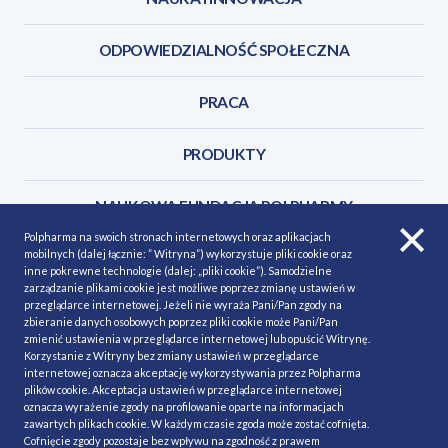
ODPOWIEDZIALNOŚĆ SPOŁECZNA
PRACA
PRODUKTY
NAUKOWA FUNDACJA POLPHARMY
Polpharma na swoich stronach internetowych oraz aplikacjach
mobilnych (dalej łącznie: ” Witryna”) wykorzystuje pliki cookie oraz
KONTAKT
inne pokrewne technologie (dalej: „pliki cookie”). Samodzielne
zarządzanie plikami cookie jest możliwe poprzez zmianę ustawień w
przeglądarce internetowej. Jeżeli nie wyraża Pani/Pan zgody na
zbieranie danych osobowych poprzez pliki cookie może Pani/Pan
zmienić ustawienia w przeglądarce internetowej lub opuścić Witrynę.
Korzystanie z Witryny bez zmiany ustawień w przeglądarce
POLITYKA COOKIES
Polityka prywatności
internetowej oznacza akceptację wykorzystywania przez Polpharma
plików cookie. Akceptacja ustawień w przeglądarce internetowej
MAPA STRONY
NASZE SERWISY
oznacza wyrażenie zgody na profilowanie oparte na informacjach
zawartych plikach cookie. W każdym czasie zgoda może zostać cofnięta.
MATERIAŁY DO POBRANIA
Cofnięcie zgody pozostaje bez wpływu na zgodność z prawem