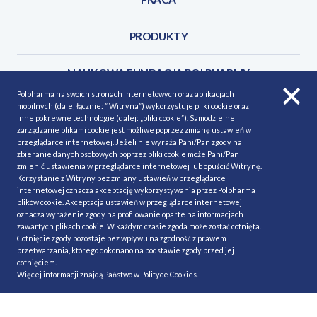
PRODUKTY
NAUKOWA FUNDACJA POLPHARMY
Polpharma na swoich stronach internetowych oraz aplikacjach
mobilnych (dalej łącznie: ” Witryna”) wykorzystuje pliki cookie oraz
KONTAKT
inne pokrewne technologie (dalej: „pliki cookie”). Samodzielne
zarządzanie plikami cookie jest możliwe poprzez zmianę ustawień w
przeglądarce internetowej. Jeżeli nie wyraża Pani/Pan zgody na
zbieranie danych osobowych poprzez pliki cookie może Pani/Pan
zmienić ustawienia w przeglądarce internetowej lub opuścić Witrynę.
Korzystanie z Witryny bez zmiany ustawień w przeglądarce
POLITYKA COOKIES
Polityka prywatności
internetowej oznacza akceptację wykorzystywania przez Polpharma
plików cookie. Akceptacja ustawień w przeglądarce internetowej
MAPA STRONY
NASZE SERWISY
oznacza wyrażenie zgody na profilowanie oparte na informacjach
zawartych plikach cookie. W każdym czasie zgoda może zostać cofnięta.
MATERIAŁY DO POBRANIA
Cofnięcie zgody pozostaje bez wpływu na zgodność z prawem
przetwarzania, którego dokonano na podstawie zgody przed jej
MINIMALIZACJA RYZYKA
cofnięciem.
Więcej informacji znajdą Państwo w
Polityce Cookies
.
Ⓒ Polpharma 2020. All rights reserved.