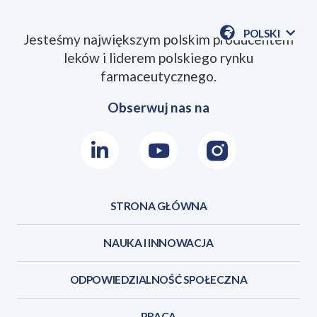
POLSKI
Jesteśmy największym polskim producentem
POKAŻ
leków i liderem polskiego rynku
DOSTĘPN
JEZYKI
farmaceutycznego.
Obserwuj nas na
LinkedIn
Youtube
Instagram
STRONA GŁÓWNA
NAUKA I INNOWACJA
ODPOWIEDZIALNOŚĆ SPOŁECZNA
PRACA