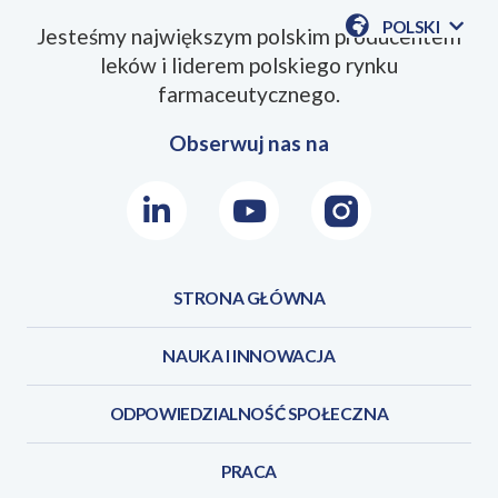
POLSKI
Jesteśmy największym polskim producentem
POKAŻ
leków i liderem polskiego rynku
DOSTĘPN
JEZYKI
farmaceutycznego.
Obserwuj nas na
LinkedIn
Youtube
Instagram
STRONA GŁÓWNA
NAUKA I INNOWACJA
ODPOWIEDZIALNOŚĆ SPOŁECZNA
PRACA