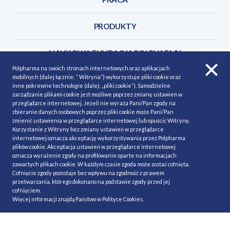
PRODUKTY
NAUKOWA FUNDACJA POLPHARMY
Polpharma na swoich stronach internetowych oraz aplikacjach
mobilnych (dalej łącznie: ” Witryna”) wykorzystuje pliki cookie oraz
KONTAKT
inne pokrewne technologie (dalej: „pliki cookie”). Samodzielne
zarządzanie plikami cookie jest możliwe poprzez zmianę ustawień w
przeglądarce internetowej. Jeżeli nie wyraża Pani/Pan zgody na
zbieranie danych osobowych poprzez pliki cookie może Pani/Pan
zmienić ustawienia w przeglądarce internetowej lub opuścić Witrynę.
Korzystanie z Witryny bez zmiany ustawień w przeglądarce
POLITYKA COOKIES
Polityka prywatności
internetowej oznacza akceptację wykorzystywania przez Polpharma
plików cookie. Akceptacja ustawień w przeglądarce internetowej
MAPA STRONY
NASZE SERWISY
oznacza wyrażenie zgody na profilowanie oparte na informacjach
zawartych plikach cookie. W każdym czasie zgoda może zostać cofnięta.
MATERIAŁY DO POBRANIA
Cofnięcie zgody pozostaje bez wpływu na zgodność z prawem
przetwarzania, którego dokonano na podstawie zgody przed jej
MINIMALIZACJA RYZYKA
cofnięciem.
Więcej informacji znajdą Państwo w
Polityce Cookies
.
Ⓒ Polpharma 2020. All rights reserved.