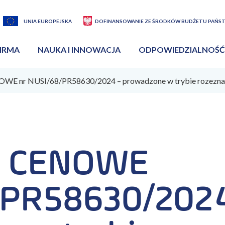
UNIA EUROPEJSKA
DOFINANSOWANIE ZE ŚRODKÓW BUDŻETU PAŃS
IRMA
NAUKA I INNOWACJA
ODPOWIEDZIALNOŚĆ
E nr NUSI/68/PR58630/2024 – prowadzone w trybie rozezna
E CENOWE
/PR58630/2024