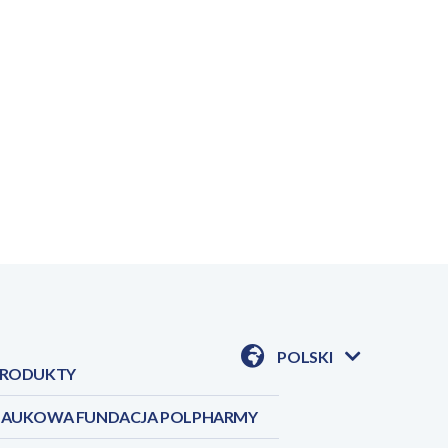
POLSKI
RODUKTY
POKAŻ
DOSTĘPNE
JEZYKI
AUKOWA FUNDACJA POLPHARMY