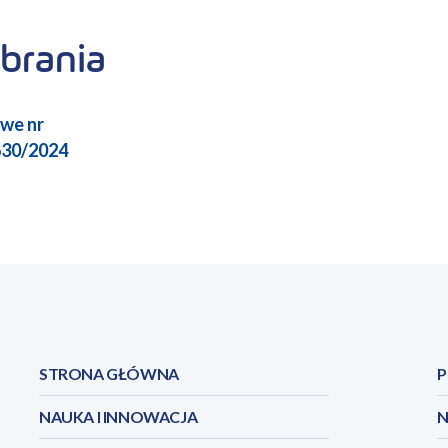
obrania
we nr
30/2024
STRONA GŁÓWNA
P
NAUKA I INNOWACJA
N