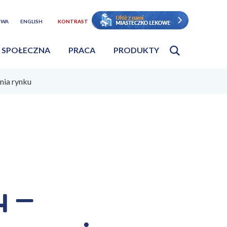
TWA
ENGLISH
KONTRAST
 SPOŁECZNA
PRACA
PRODUKTY
nia rynku
 –