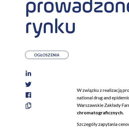
prowadzone
rynku
OGŁOSZENIA
LinkedIn
Twitter
W związku z realizacją pr
national drug and epidem
Facebook
Warszawskie Zakłady Farma
Skopiuj
chromatograficznych.
link
Szczegóły zapytania ceno