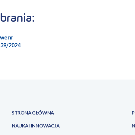
brania:
we nr
39/2024
STRONA GŁÓWNA
P
NAUKA I INNOWACJA
N