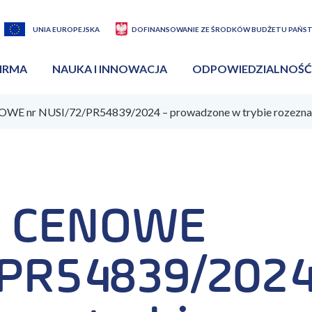
UNIA EUROPEJSKA
DOFINANSOWANIE ZE ŚRODKÓW BUDŻETU PAŃS
IRMA
NAUKA I INNOWACJA
ODPOWIEDZIALNOŚĆ
E nr NUSI/72/PR54839/2024 – prowadzone w trybie rozeznan
E CENOWE
/PR54839/2024