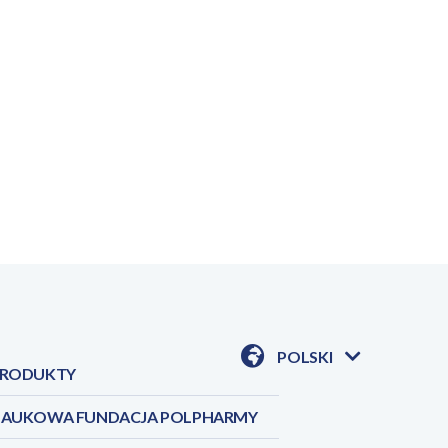
POLSKI
RODUKTY
POKAŻ
DOSTĘPNE
JEZYKI
AUKOWA FUNDACJA POLPHARMY