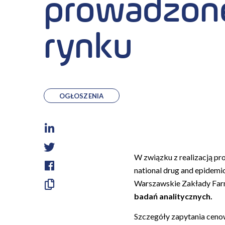
prowadzone
rynku
OGŁOSZENIA
LinkedIn
Twitter
W związku z realizacją pr
national drug and epidem
Facebook
Warszawskie Zakłady Farma
Skopiuj
badań analitycznych.
link
Szczegóły zapytania ceno