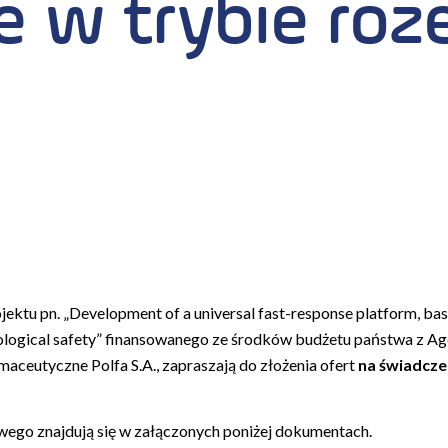
 w trybie roz
ojektu pn. „Development of a universal fast-response platform, ba
iological safety” finansowanego ze środków budżetu państwa z A
ceutyczne Polfa S.A., zapraszają do złożenia ofert
na świadcze
wego znajdują się w załączonych poniżej dokumentach.