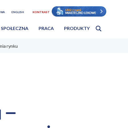
TWA
ENGLISH
KONTRAST
 SPOŁECZNA
PRACA
PRODUKTY
ia rynku
 –