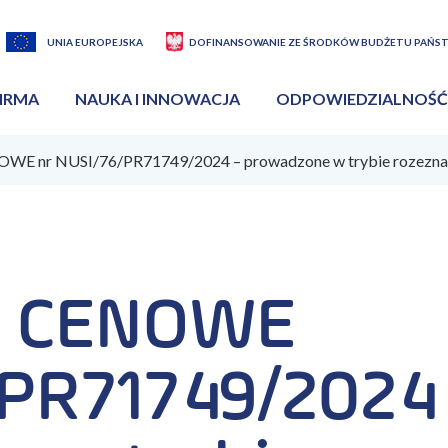
UNIA EUROPEJSKA
DOFINANSOWANIE ZE ŚRODKÓW BUDŻETU PAŃS
IRMA
NAUKA I INNOWACJA
ODPOWIEDZIALNOŚĆ
E nr NUSI/76/PR71749/2024 – prowadzone w trybie rozeznan
E CENOWE
/PR71749/2024