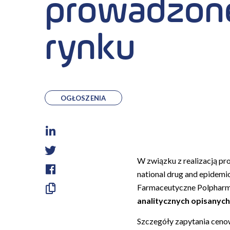
prowadzone
rynku
OGŁOSZENIA
LinkedIn
Twitter
W związku z realizacją pr
national drug and epidemio
Facebook
Farmaceutyczne Polpharma 
Skopiuj
analitycznych opisanych 
link
Szczegóły zapytania ceno