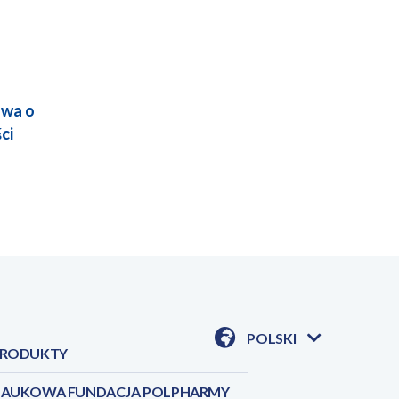
owa o
ci
POLSKI
RODUKTY
POKAŻ
DOSTĘPNE
JEZYKI
AUKOWA FUNDACJA POLPHARMY