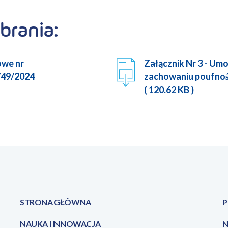
brania:
owe nr
Załącznik Nr 3 - Um
49/2024
zachowaniu poufnoś
( 120.62 KB )
STRONA GŁÓWNA
P
NAUKA I INNOWACJA
N