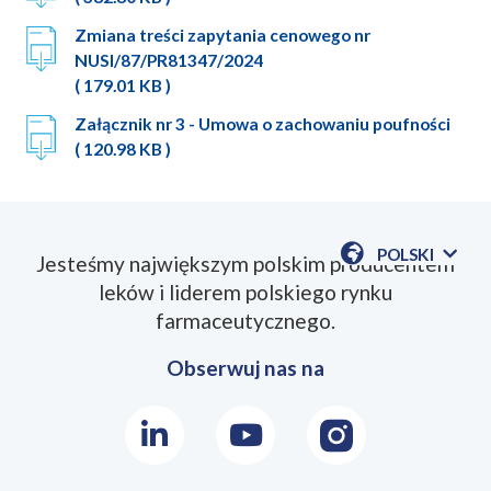
Zmiana treści zapytania cenowego nr
NUSI/87/PR81347/2024
( 179.01 KB )
Załącznik nr 3 - Umowa o zachowaniu poufności
( 120.98 KB )
POLSKI
Jesteśmy największym polskim producentem
POKAŻ
leków i liderem polskiego rynku
DOSTĘPN
JEZYKI
farmaceutycznego.
Obserwuj nas na
LinkedIn
Youtube
Instagram