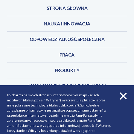
STRONA GŁÓWNA
NAUKA I INNOWACJA
ODPOWIEDZIALNOŚĆ SPOŁECZNA
PRACA
PRODUKTY
NAUKOWA FUNDACJA POLPHARMY
Polpharma na swoich stronach internetowych oraz aplikacjach
mobilnych (dalej łącznie: ” Witryna”) wykorzystuje pliki cookie oraz
KONTAKT
inne pokrewne technologie (dalej: „pliki cookie”). Samodzielne
zarządzanie plikami cookie jest możliwe poprzez zmianę ustawień w
przeglądarce internetowej. Jeżeli nie wyraża Pani/Pan zgody na
zbieranie danych osobowych poprzez pliki cookie może Pani/Pan
zmienić ustawienia w przeglądarce internetowej lub opuścić Witrynę.
Korzystanie z Witryny bez zmiany ustawień w przeglądarce
POLITYKA COOKIES
Polityka prywatności