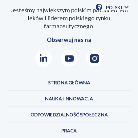
POLSKI
Jesteśmy największym polskim producentem
POKAŻ
leków i liderem polskiego rynku
DOSTĘPN
JEZYKI
farmaceutycznego.
Obserwuj nas na
LinkedIn
Youtube
Instagram
STRONA GŁÓWNA
NAUKA I INNOWACJA
ODPOWIEDZIALNOŚĆ SPOŁECZNA
PRACA