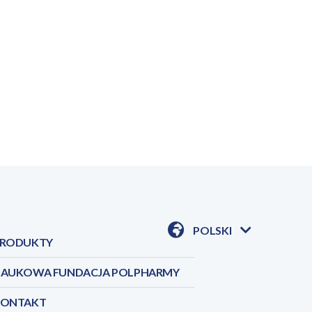
POLSKI
RODUKTY
POKAŻ
DOSTĘPNE
JEZYKI
AUKOWA FUNDACJA POLPHARMY
KONTAKT