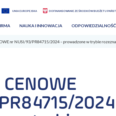
UNIA EUROPEJSKA
DOFINANSOWANIE ZE ŚRODKÓW BUDŻETU PAŃS
IRMA
NAUKA I INNOWACJA
ODPOWIEDZIALNOŚĆ
E nr NUSI/93/PR84715/2024 – prowadzone w trybie rozeznan
E CENOWE
/PR84715/2024