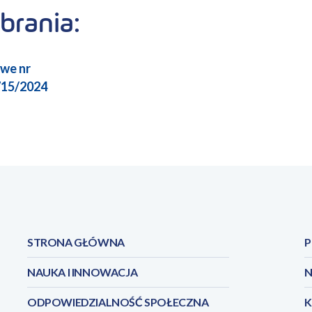
brania:
we nr
15/2024
STRONA GŁÓWNA
P
NAUKA I INNOWACJA
N
ODPOWIEDZIALNOŚĆ SPOŁECZNA