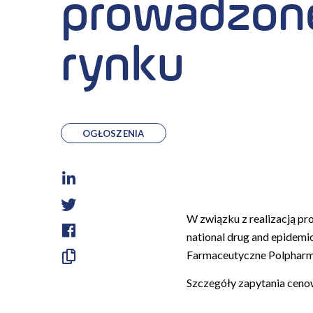
prowadzone
rynku
OGŁOSZENIA
LinkedIn
Twitter
W związku z realizacją pr
national drug and epidem
Facebook
Farmaceutyczne Polpharma 
Skopiuj
Szczegóły zapytania ceno
link