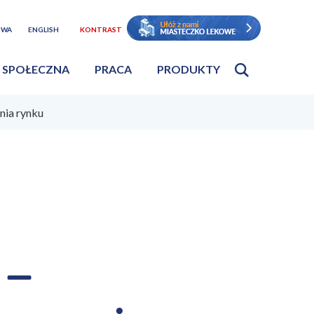
TWA
ENGLISH
KONTRAST
 SPOŁECZNA
PRACA
PRODUKTY
ia rynku
 –