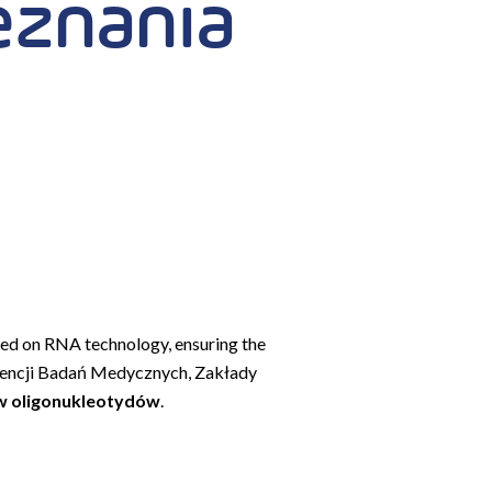
eznania
sed on RNA technology, ensuring the
gencji Badań Medycznych, Zakłady
w oligonukleotydów
.