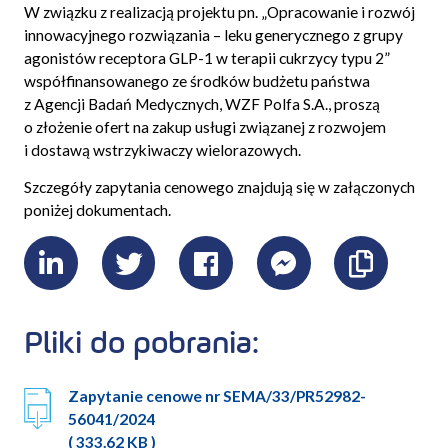
W związku z realizacją projektu pn. „Opracowanie i rozwój
innowacyjnego rozwiązania – leku generycznego z grupy
agonistów receptora GLP-1 w terapii cukrzycy typu 2”
współfinansowanego ze środków budżetu państwa
z Agencji Badań Medycznych, WZF Polfa S.A., proszą
o złożenie ofert na zakup usługi związanej z rozwojem
i dostawą wstrzykiwaczy wielorazowych.
Szczegóły zapytania cenowego znajdują się w załączonych
poniżej dokumentach.
LinkedIn
Twitter
Facebook
Messenger
Skopiu
link
Pliki do pobrania:
Zapytanie cenowe nr SEMA/33/PR52982-
56041/2024
( 333.62 KB )