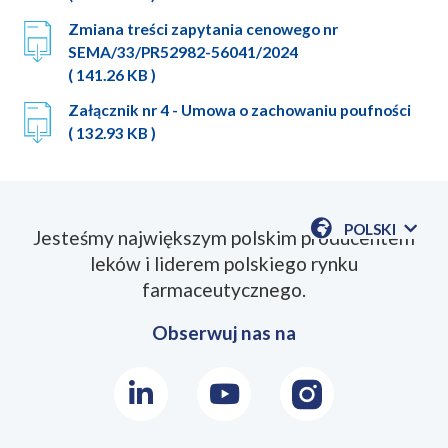
Zmiana treści zapytania cenowego nr
SEMA/33/PR52982-56041/2024
( 141.26 KB )
Załącznik nr 4 - Umowa o zachowaniu poufności
( 132.93 KB )
POLSKI
Jesteśmy największym polskim producentem
POKAŻ
leków i liderem polskiego rynku
DOSTĘPN
JEZYKI
farmaceutycznego.
Obserwuj nas na
LinkedIn
Youtube
Instagram