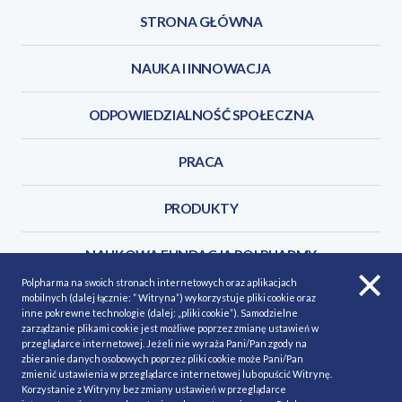
STRONA GŁÓWNA
NAUKA I INNOWACJA
ODPOWIEDZIALNOŚĆ SPOŁECZNA
PRACA
PRODUKTY
NAUKOWA FUNDACJA POLPHARMY
Polpharma na swoich stronach internetowych oraz aplikacjach
mobilnych (dalej łącznie: ” Witryna”) wykorzystuje pliki cookie oraz
KONTAKT
inne pokrewne technologie (dalej: „pliki cookie”). Samodzielne
zarządzanie plikami cookie jest możliwe poprzez zmianę ustawień w
przeglądarce internetowej. Jeżeli nie wyraża Pani/Pan zgody na
zbieranie danych osobowych poprzez pliki cookie może Pani/Pan
zmienić ustawienia w przeglądarce internetowej lub opuścić Witrynę.
Korzystanie z Witryny bez zmiany ustawień w przeglądarce
POLITYKA COOKIES
Polityka prywatności