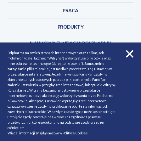
PRACA
PRODUKTY
NAUKOWA FUNDACJA POLPHARMY
Polpharma na swoich stronach internetowych oraz aplikacjach
mobilnych (dalej łącznie: ” Witryna”) wykorzystuje pliki cookie oraz
KONTAKT
inne pokrewne technologie (dalej: „pliki cookie”). Samodzielne
zarządzanie plikami cookie jest możliwe poprzez zmianę ustawień w
przeglądarce internetowej. Jeżeli nie wyraża Pani/Pan zgody na
zbieranie danych osobowych poprzez pliki cookie może Pani/Pan
zmienić ustawienia w przeglądarce internetowej lub opuścić Witrynę.
Korzystanie z Witryny bez zmiany ustawień w przeglądarce
POLITYKA COOKIES
Polityka prywatności
internetowej oznacza akceptację wykorzystywania przez Polpharma
plików cookie. Akceptacja ustawień w przeglądarce internetowej
MAPA STRONY
NASZE SERWISY
oznacza wyrażenie zgody na profilowanie oparte na informacjach
zawartych plikach cookie. W każdym czasie zgoda może zostać cofnięta.
MATERIAŁY DO POBRANIA
Cofnięcie zgody pozostaje bez wpływu na zgodność z prawem
przetwarzania, którego dokonano na podstawie zgody przed jej
MINIMALIZACJA RYZYKA
cofnięciem.
Więcej informacji znajdą Państwo w
Polityce Cookies
.