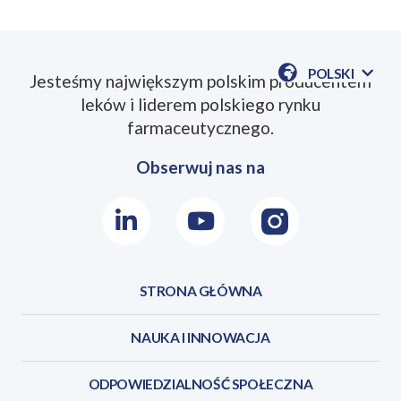
POLSKI
Jesteśmy największym polskim producentem
POKAŻ
leków i liderem polskiego rynku
DOSTĘPN
JEZYKI
farmaceutycznego.
Obserwuj nas na
LinkedIn
Youtube
Instagram
STRONA GŁÓWNA
NAUKA I INNOWACJA
ODPOWIEDZIALNOŚĆ SPOŁECZNA