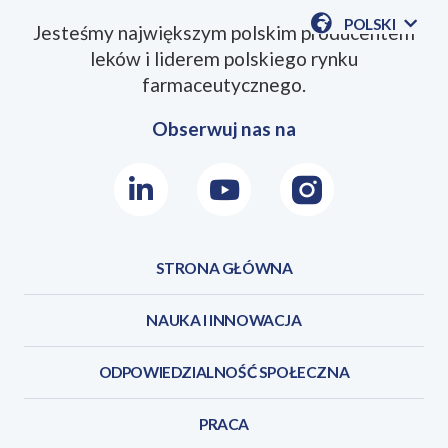
POLSKI
Jesteśmy największym polskim producentem
POKAŻ
leków i liderem polskiego rynku
DOSTĘPN
JEZYKI
farmaceutycznego.
Obserwuj nas na
LinkedIn
Youtube
Instagram
STRONA GŁÓWNA
NAUKA I INNOWACJA
ODPOWIEDZIALNOŚĆ SPOŁECZNA
PRACA