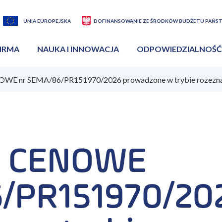
UNIA EUROPEJSKA
DOFINANSOWANIE ZE ŚRODKÓW BUDŻETU PAŃS
IRMA
NAUKA I INNOWACJA
ODPOWIEDZIALNOŚĆ
E nr SEMA/86/PR151970/2026 prowadzone w trybie rozezna
E CENOWE
6/PR151970/20