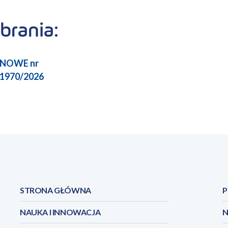
brania:
ENOWE nr
1970/2026
STRONA GŁÓWNA
P
NAUKA I INNOWACJA
N