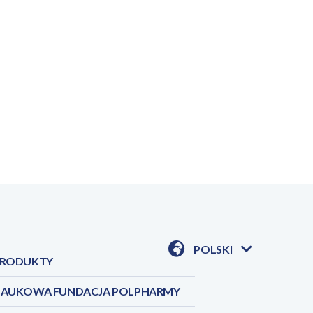
POLSKI
RODUKTY
POKAŻ
DOSTĘPNE
JEZYKI
AUKOWA FUNDACJA POLPHARMY