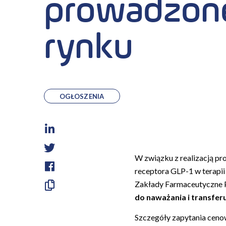
prowadzone
rynku
OGŁOSZENIA
LinkedIn
Twitter
W związku z realizacją pr
receptora GLP-1 w terapi
Facebook
Zakłady Farmaceutyczne Po
Skopiuj
do naważania i transfe
link
Szczegóły zapytania ceno