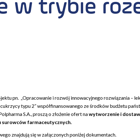
 w trybie roz
ojektu pn. „Opracowanie i rozwój innowacyjnego rozwiązania – l
i cukrzycy typu 2” współfinansowanego ze środków budżetu pań
lpharma S.A., proszą o złożenie ofert na
wytworzenie i dosta
ru surowców farmaceutycznych.
wego znajdują się w załączonych poniżej dokumentach.