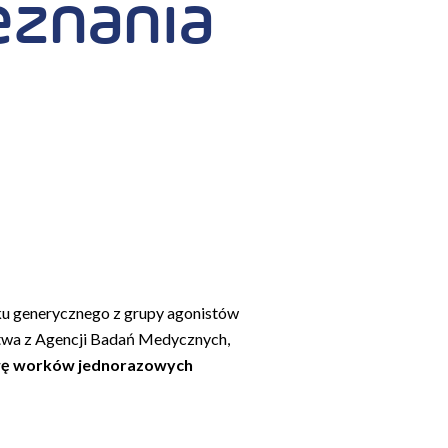
eznania
eku generycznego z grupy agonistów
stwa z Agencji Badań Medycznych,
wę worków jednorazowych