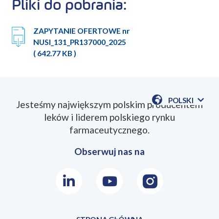
link
Pliki do pobrania:
ZAPYTANIE OFERTOWE nr
NUSI_131_PR137000_2025
( 642.77 KB )
POLSKI
Jesteśmy największym polskim producentem
POKAŻ
leków i liderem polskiego rynku
DOSTĘPN
JEZYKI
farmaceutycznego.
Obserwuj nas na
LinkedIn
Youtube
Instagram