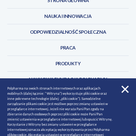
STRONA GŁÓWNA
NAUKA I INNOWACJA
ODPOWIEDZIALNOŚĆ SPOŁECZNA
PRACA
PRODUKTY
NAUKOWA FUNDACJA POLPHARMY
Polpharma na swoich stronach internetowych oraz aplikacjach
mobilnych (dalej łącznie: ” Witryna”) wykorzystuje pliki cookie oraz
KONTAKT
inne pokrewne technologie (dalej: „pliki cookie”). Samodzielne
zarządzanie plikami cookie jest możliwe poprzez zmianę ustawień w
przeglądarce internetowej. Jeżeli nie wyraża Pani/Pan zgody na
zbieranie danych osobowych poprzez pliki cookie może Pani/Pan
zmienić ustawienia w przeglądarce internetowej lub opuścić Witrynę.
Korzystanie z Witryny bez zmiany ustawień w przeglądarce
POLITYKA COOKIES
Polityka prywatności
internetowej oznacza akceptację wykorzystywania przez Polpharma
plików cookie. Akceptacja ustawień w przeglądarce internetowej