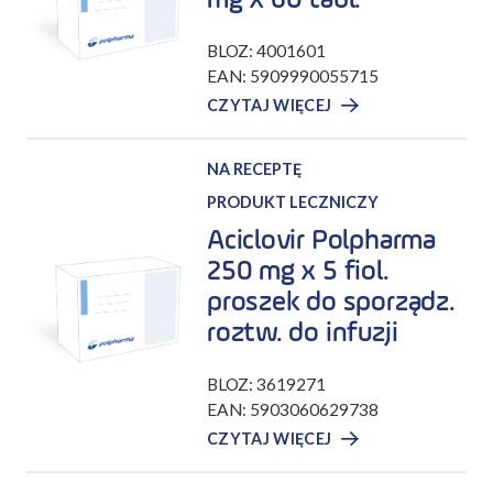
mg x 60 tabl.
BLOZ: 4001601
EAN: 5909990055715
CZYTAJ WIĘCEJ
NA RECEPTĘ
PRODUKT LECZNICZY
Aciclovir Polpharma
250 mg x 5 fiol.
proszek do sporządz.
roztw. do infuzji
BLOZ: 3619271
EAN: 5903060629738
CZYTAJ WIĘCEJ