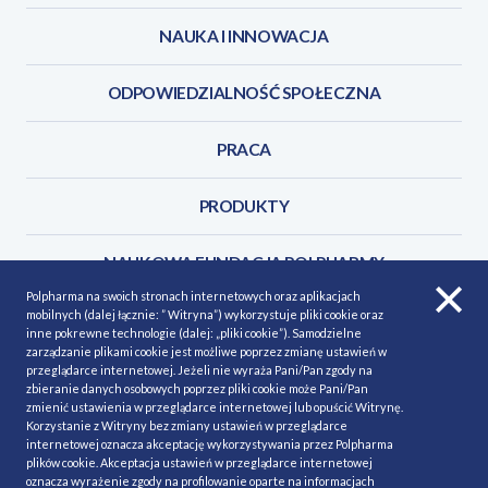
NAUKA I INNOWACJA
ODPOWIEDZIALNOŚĆ SPOŁECZNA
PRACA
PRODUKTY
NAUKOWA FUNDACJA POLPHARMY
Polpharma na swoich stronach internetowych oraz aplikacjach
mobilnych (dalej łącznie: ” Witryna”) wykorzystuje pliki cookie oraz
KONTAKT
inne pokrewne technologie (dalej: „pliki cookie”). Samodzielne
zarządzanie plikami cookie jest możliwe poprzez zmianę ustawień w
przeglądarce internetowej. Jeżeli nie wyraża Pani/Pan zgody na
zbieranie danych osobowych poprzez pliki cookie może Pani/Pan
zmienić ustawienia w przeglądarce internetowej lub opuścić Witrynę.
Korzystanie z Witryny bez zmiany ustawień w przeglądarce
POLITYKA COOKIES
Polityka prywatności
internetowej oznacza akceptację wykorzystywania przez Polpharma
plików cookie. Akceptacja ustawień w przeglądarce internetowej
MAPA STRONY
NASZE SERWISY
oznacza wyrażenie zgody na profilowanie oparte na informacjach