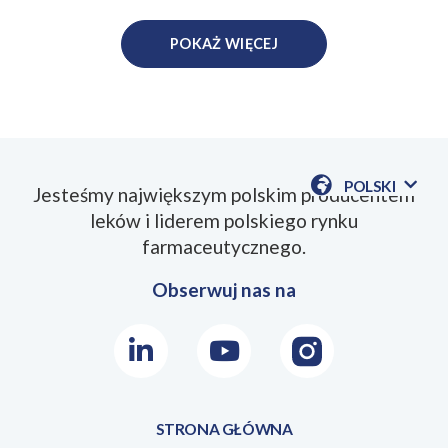
POKAŻ WIĘCEJ
POLSKI
Jesteśmy największym polskim producentem
POKAŻ
leków i liderem polskiego rynku
DOSTĘPN
JEZYKI
farmaceutycznego.
Obserwuj nas na
LinkedIn
Youtube
Instagram
STRONA GŁÓWNA