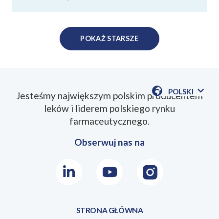
POKAŻ STARSZE
POLSKI
Jesteśmy największym polskim producentem
POKAŻ
leków i liderem polskiego rynku
DOSTĘPN
JEZYKI
farmaceutycznego.
Obserwuj nas na
LinkedIn
Youtube
Instagram
STRONA GŁÓWNA